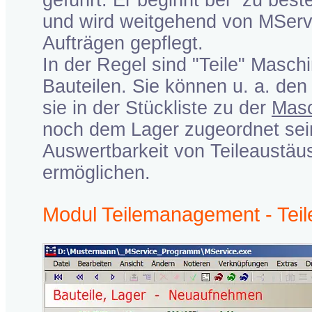
geführt. Er beginnt bei "zu best
und wird weitgehend von MServi
Aufträgen gepflegt.
In der Regel sind "Teile" Masc
Bauteilen. Sie können u. a. den
sie in der Stückliste zu der
Masc
noch dem Lager zugeordnet sein
Auswertbarkeit von Teileaustäu
ermöglichen.
Modul Teilemanagement - Teile